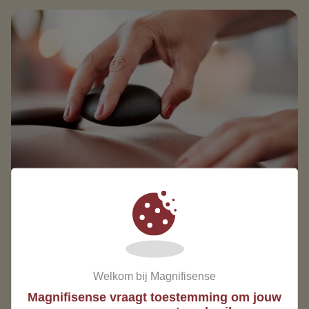
WARMTE EN
Welkom bij Magnifisense
Magnifisense vraagt toestemming om jouw
ONTSPANNING IN