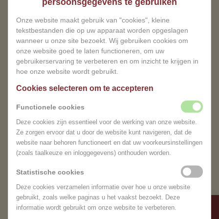
persoonsgegevens te gebruiken
PERFECTE HARMONIE
Onze website maakt gebruik van "cookies", kleine
tekstbestanden die op uw apparaat worden opgeslagen
wanneer u onze site bezoekt. Wij gebruiken cookies om
Diepe ontspanning:
De warmte van de stenen
onze website goed te laten functioneren, om uw
dringt diep door en helpt spieren volledig te
gebruikerservaring te verbeteren en om inzicht te krijgen in
ontspannen.
hoe onze website wordt gebruikt.
Verbeterde doorbloeding:
Dit bevordert de
Cookies selecteren om te accepteren
afvoer van afvalstoffen en de opname van
voedingsstoffen.
Functionele cookies
Stressvermindering:
De combinatie van
Deze cookies zijn essentieel voor de werking van onze website.
warmte en massage helpt stress en
Ze zorgen ervoor dat u door de website kunt navigeren, dat de
vermoeidheid los te laten.
website naar behoren functioneert en dat uw voorkeursinstellingen
Holistische ervaring:
Het brengt lichaam en
(zoals taalkeuze en inloggegevens) onthouden worden.
geest in een harmonieuze balans.
Statistische cookies
Tijdelijk gesloten
Bij MagnifiSense Wellness Centrum wordt alleen
Deze cookies verzamelen informatie over hoe u onze website
gewerkt met pure, biologische oliën om je huid te
gebruikt, zoals welke paginas u het vaakst bezoekt. Deze
Beste bezoeker, vanwege
voeden en het welzijn van je lichaam te
informatie wordt gebruikt om onze website te verbeteren.
omstandigheden zijn wij tijdelijk
ondersteunen. Onze professionele therapeuten