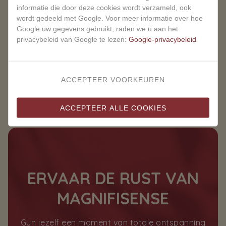
informatie die door deze cookies wordt verzameld, ook
wordt gedeeld met Google. Voor meer informatie over hoe
Google uw gegevens gebruikt, raden we u aan het
privacybeleid van Google te lezen:
Google-privacybeleid
ACCEPTEER VOORKEUREN
ACCEPTEER ALLE COOKIES
ERVAAR DE RUST VAN
MAGNIFISENSE
Gun jezelf een moment van totale ontspanning