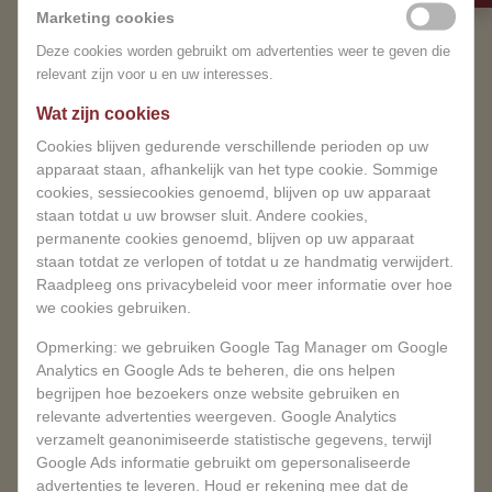
gesloten. Onze excuses voor
Marketing cookies
stemmen de behandeling af op jouw behoeften,
het ongemak.
zodat je de maximale voordelen van de massage
Deze cookies worden gebruikt om advertenties weer te geven die
relevant zijn voor u en uw interesses.
ervaart.
Wat zijn cookies
Je kunt wel vooruitboeken.
Gun jezelf een moment van rust en vernieuwing in de
serene omgeving van MagnifiSense. Een Hot Stone
Cookies blijven gedurende verschillende perioden op uw
BOEK NU
apparaat staan, afhankelijk van het type cookie. Sommige
Massage is niet alleen een luxe ervaring, maar ook
cookies, sessiecookies genoemd, blijven op uw apparaat
een weldaad voor je gezondheid en welzijn.
staan ​​totdat u uw browser sluit. Andere cookies,
permanente cookies genoemd, blijven op uw apparaat
Ontdek de warmte en helende kracht van Hot
staan ​​totdat ze verlopen of totdat u ze handmatig verwijdert.
Stone Massage bij MagnifiSense.
Raadpleeg ons privacybeleid voor meer informatie over hoe
we cookies gebruiken.
Opmerking: we gebruiken Google Tag Manager om Google
Analytics en Google Ads te beheren, die ons helpen
begrijpen hoe bezoekers onze website gebruiken en
relevante advertenties weergeven. Google Analytics
verzamelt geanonimiseerde statistische gegevens, terwijl
Google Ads informatie gebruikt om gepersonaliseerde
advertenties te leveren. Houd er rekening mee dat de