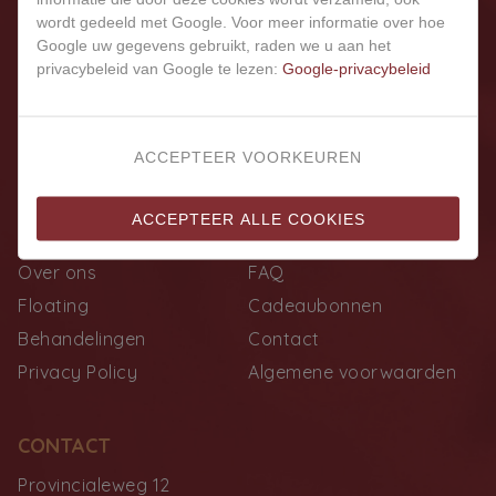
wordt gedeeld met Google. Voor meer informatie over hoe
Google uw gegevens gebruikt, raden we u aan het
privacybeleid van Google te lezen:
Google-privacybeleid
ACCEPTEER VOORKEUREN
LINKS
ACCEPTEER ALLE COOKIES
Home
Tarieven
Over ons
FAQ
Floating
Cadeaubonnen
Behandelingen
Contact
Privacy Policy
Algemene voorwaarden
CONTACT
Provincialeweg 12