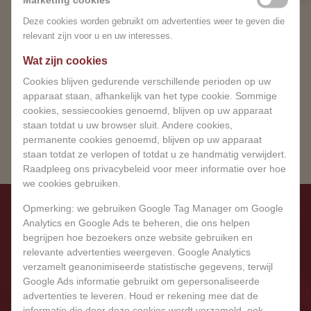
je onder in een wereld van rust en welzijn.
het ongemak.
Deze cookies worden gebruikt om advertenties weer te geven die
relevant zijn voor u en uw interesses.
BOEK JOUW ERVARING
Wat zijn cookies
Je kunt wel vooruitboeken.
Cookies blijven gedurende verschillende perioden op uw
BOEK NU
apparaat staan, afhankelijk van het type cookie. Sommige
cookies, sessiecookies genoemd, blijven op uw apparaat
staan ​​totdat u uw browser sluit. Andere cookies,
permanente cookies genoemd, blijven op uw apparaat
staan ​​totdat ze verlopen of totdat u ze handmatig verwijdert.
Raadpleeg ons privacybeleid voor meer informatie over hoe
we cookies gebruiken.
Opmerking: we gebruiken Google Tag Manager om Google
Analytics en Google Ads te beheren, die ons helpen
begrijpen hoe bezoekers onze website gebruiken en
relevante advertenties weergeven. Google Analytics
verzamelt geanonimiseerde statistische gegevens, terwijl
Google Ads informatie gebruikt om gepersonaliseerde
advertenties te leveren. Houd er rekening mee dat de
informatie die door deze cookies wordt verzameld, ook