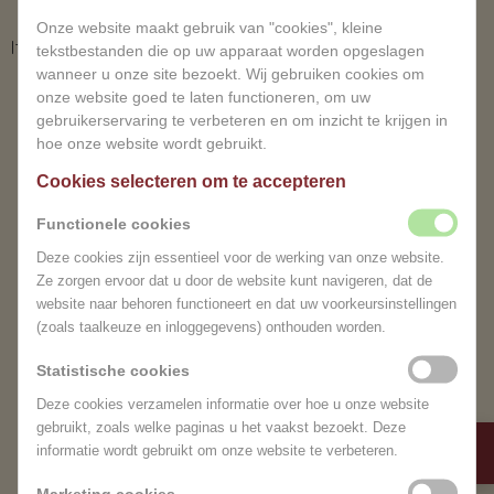
Onze website maakt gebruik van "cookies", kleine
It seems we can't find what you're looking for.
tekstbestanden die op uw apparaat worden opgeslagen
wanneer u onze site bezoekt. Wij gebruiken cookies om
ER IS GEEN BERICHT
onze website goed te laten functioneren, om uw
gebruikerservaring te verbeteren en om inzicht te krijgen in
hoe onze website wordt gebruikt.
Cookies selecteren om te accepteren
Functionele cookies
Deze cookies zijn essentieel voor de werking van onze website.
Ze zorgen ervoor dat u door de website kunt navigeren, dat de
website naar behoren functioneert en dat uw voorkeursinstellingen
(zoals taalkeuze en inloggegevens) onthouden worden.
ERVAAR DE RUST VAN
Statistische cookies
Tijdelijk gesloten
MAGNIFISENSE
Deze cookies verzamelen informatie over hoe u onze website
gebruikt, zoals welke paginas u het vaakst bezoekt. Deze
Beste bezoeker, vanwege
Gun jezelf een moment van totale ontspanning
informatie wordt gebruikt om onze website te verbeteren.
omstandigheden zijn wij tijdelijk
en herstel. Boek je wellness-afspraak en dompel
gesloten. Onze excuses voor
Marketing cookies